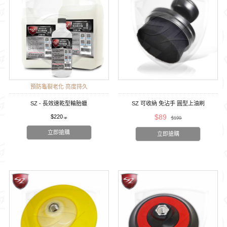
預防龜裂老化 亮度持久
SZ - 長效速乾型輪胎蠟
SZ 可收納 免沾手 圓型上油刷
$89
$220
$199
立即搶購
立即搶購