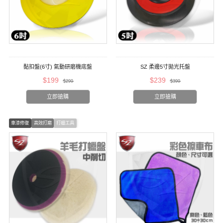
黏扣盤(6寸) 氣動研磨機底盤
SZ 柔邊5寸拋光托盤
$199
$239
$299
$399
立即搶購
立即搶購
車漆修復
高效打磨
打蠟工具