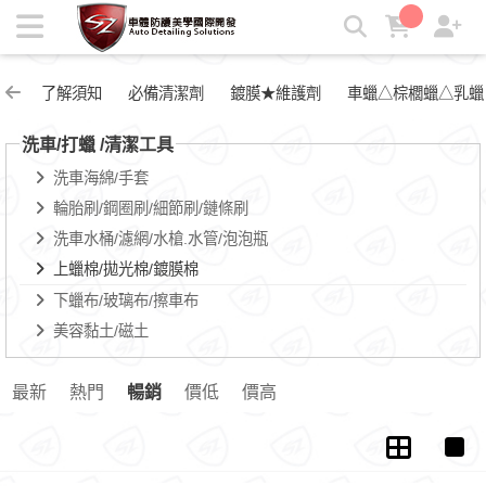
上蠟棉/拋光棉/鍍膜棉 | SZ車體防護
了解須知
必備清潔劑
鍍膜★維護劑
車蠟△棕櫚蠟△乳蠟
洗車/打蠟 /清潔工具
洗車海綿/手套
輪胎刷/鋼圈刷/細節刷/鏈條刷
洗車水桶/濾網/水槍.水管/泡泡瓶
上蠟棉/拋光棉/鍍膜棉
下蠟布/玻璃布/擦車布
美容黏土/磁土
最新
熱門
暢銷
價低
價高