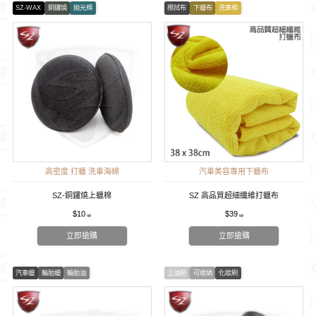
SZ-WAX
銅鑼燒
拋光棉
擦拭布
下蠟布
洗車棉
高密度 打蠟 洗車海綿
汽車美容專用下蠟布
SZ-銅鑼燒上蠟棉
SZ 高品質超細纖維打蠟布
$10
$39
立即搶購
立即搶購
汽車蠟
輪胎蠟
輪胎油
上油刷
可收納
化妝刷