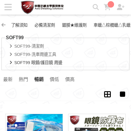
SOFT99 眼鏡/護目鏡 周邊 | SZ車體防護
了解須知
必備清潔劑
鍍膜★維護劑
車蠟△棕櫚蠟△乳蠟
SOFT99
SOFT99-清潔劑
SOFT99-洗車周邊工具
SOFT99 眼鏡/護目鏡 周邊
最新
熱門
暢銷
價低
價高