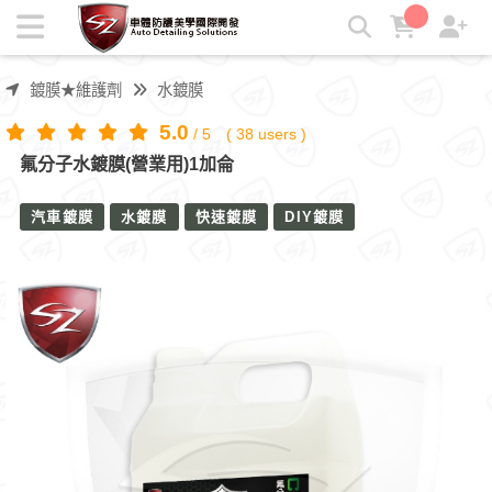
氟分子水鍍膜(營業用)1加侖 | SZ車體防護
鍍膜★維護劑
水鍍膜
5.0
/
5
(
38
users )
氟分子水鍍膜(營業用)1加侖
汽車鍍膜
水鍍膜
快速鍍膜
DIY鍍膜